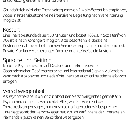
Entscheidung einvernehmlich zu treffen.
Grundsätzlich wird eine Therapiefrequenz von 1 Mal wöchentlich empfohlen,
wobei in Krisensituationen eine intensivere Begleitung nach Vereinbarung
möglich ist.
Kosten:
Eine Therapiestunde dauert 50 Minuten und kostet 100€. Ein Sozialtarif von
70€ ist je nach Kontingent möglich. Bitte beachten Sie, dass eine
Kostenübernahme mit öffentlichen Versicherungsträgern nicht möglich ist.
Private Krankenversicherungen übernehmen teilweise die Kosten.
Sprache und Setting:
Ich biete Psychotherapie auf Deutsch und Türkisch sowie in
Österreichischer Gebärdensprache und International Sign an. Außerdem
kann nach Absprache und Bedarf die Therapie auch online oder telefonisch
erfolgen.
Verschwiegenheit:
Als Psychotherapeut bin ich zur absoluten Verschwiegenheit gemäß §15
Psychotherapiegesetz verpflichtet. Alles, was Sie während der
Therapiesitzungen sagen, zum Ausdruck bringen oder wir besprechen,
unterliegt somit der Verschwiegenheit, d.h. ich darf Inhalte der Therapie an
niemanden (auch keinen Behörden) weitergeben.