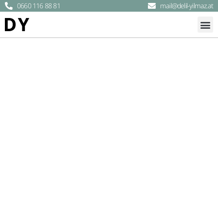
0660 116 88 81
mail@delil-yilmaz.at
Psychotherapie - Therapeutische
Unterstützung in Wien
Einzel- und Paartherapie